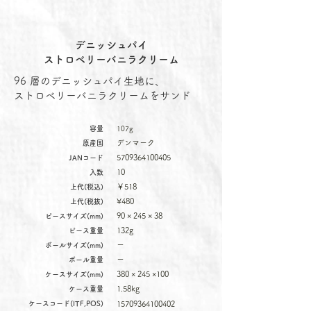
デニッシュパイ
ストロベリーバニラクリーム
96 層のデニッシュパイ生地に、
ストロベリーバニラクリームをサンド
容量
107g
デンマーク
原産国
5709364100405
JANコード
10
入数
￥518
上代(税込)
¥480
上代(税抜)
90 × 245 × 38
ピースサイズ(mm)
132g
ピース重量
ー
ボールサイズ(mm)
ー
ボール重量
380 × 245 ×100
ケースサイズ(mm)
1.58kg
ケース重量
ケースコード(ITF,POS)
15709364100402