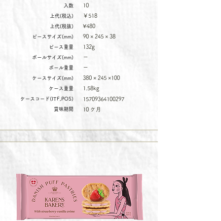
10
入数
￥518
上代(税込)
¥480
上代(税抜)
90 × 245 × 38
ピースサイズ(mm)
132g
ピース重量
ー
ボールサイズ(mm)
ー
ボール重量
380 × 245 ×100
ケースサイズ(mm)
1.58kg
ケース重量
ケースコード(ITF,POS)
15709364100297
賞味期間
10 ケ月